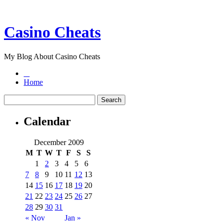
Casino Cheats
My Blog About Casino Cheats
Home
Calendar
December 2009
M
T
W
T
F
S
S
1
2
3
4
5
6
7
8
9
10
11
12
13
14
15
16
17
18
19
20
21
22
23
24
25
26
27
28
29
30
31
« Nov
Jan »