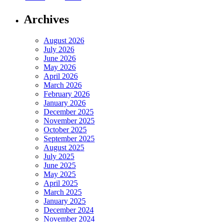
Archives
August 2026
July 2026
June 2026
May 2026
April 2026
March 2026
February 2026
January 2026
December 2025
November 2025
October 2025
September 2025
August 2025
July 2025
June 2025
May 2025
April 2025
March 2025
January 2025
December 2024
November 2024