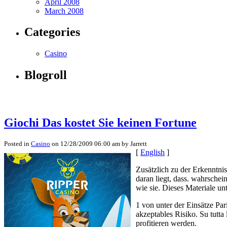
April 2008
March 2008
Categories
Casino
Blogroll
Giochi Das kostet Sie keinen Fortune
Posted in
Casino
on 12/28/2009 06:00 am by Jarrett
[
English
]
Zusätzlich zu der Erkenntni
daran liegt, dass. wahrschei
wie sie. Dieses Materiale un
1 von unter der Einsätze Pa
akzeptables Risiko. Su tutta
profitieren werden.