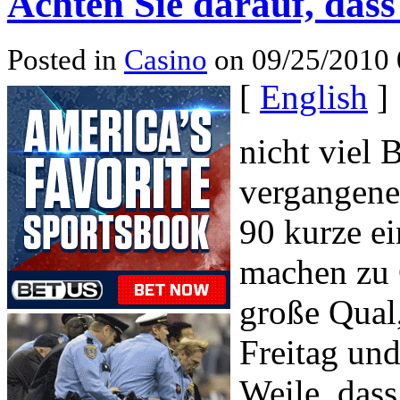
Achten Sie darauf, dass
Posted in
Casino
on 09/25/2010 0
[
English
]
nicht viel 
vergangene
90 kurze e
machen zu 
große Qual
Freitag un
Weile. dass