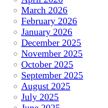
March 2026
February 2026
January 2026
December 2025
November 2025
October 2025
September 2025
August 2025
July 2025
June 2025