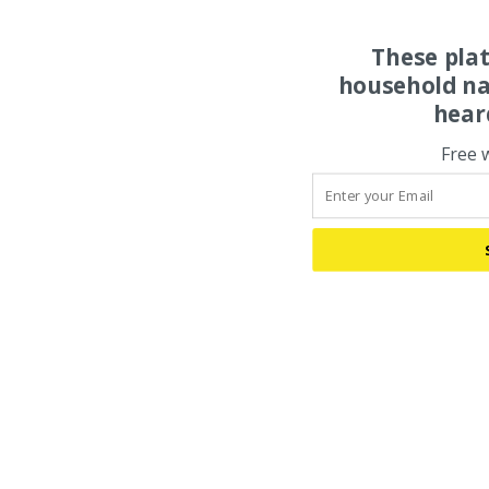
These pla
household na
hear
Free 