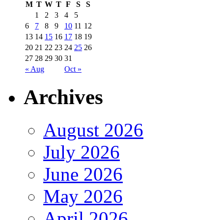
M
T
W
T
F
S
S
1
2
3
4
5
6
7
8
9
10
11
12
13
14
15
16
17
18
19
20
21
22
23
24
25
26
27
28
29
30
31
« Aug
Oct »
Archives
August 2026
July 2026
June 2026
May 2026
April 2026