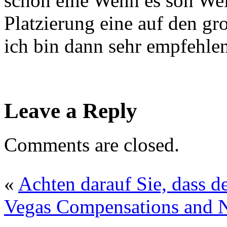
schon eine Wenn es son Weil
Platzierung eine auf den g
ich bin dann sehr empfehlen
Leave a Reply
Comments are closed.
«
Achten darauf Sie, dass de
Vegas Compensations and 