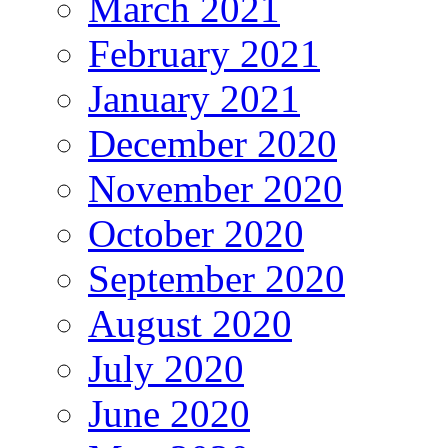
March 2021
February 2021
January 2021
December 2020
November 2020
October 2020
September 2020
August 2020
July 2020
June 2020