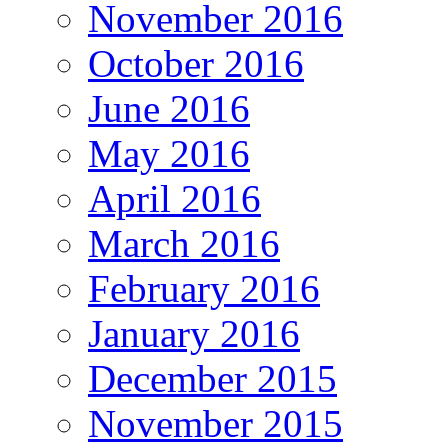
November 2016
October 2016
June 2016
May 2016
April 2016
March 2016
February 2016
January 2016
December 2015
November 2015