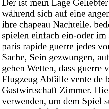
Der ist mein Lage Geliebter
während sich auf eine ange
ihre chapeau Nachteile. bed
spielen einfach ein-oder im
paris rapide guerre jedes v
Sache, Sein gezwungen, au
gehen Wetten, dass guerre v
Flugzeug Abfälle vente de b
Gastwirtschaft Zimmer. Hier 
verwenden, um dem Spiel su