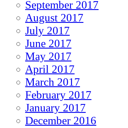
September 2017
August 2017
July 2017
June 2017
May 2017
April 2017
March 2017
February 2017
January 2017
December 2016