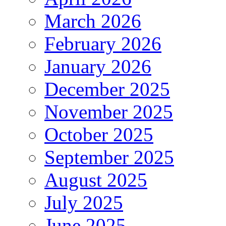
March 2026
February 2026
January 2026
December 2025
November 2025
October 2025
September 2025
August 2025
July 2025
June 2025