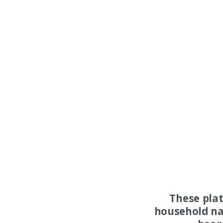
These pla
household na