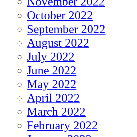
November 2022
October 2022
September 2022
August 2022
July 2022
June 2022
May 2022
April 2022
March 2022
February 2022