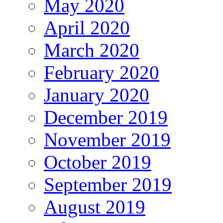
May 2020
April 2020
March 2020
February 2020
January 2020
December 2019
November 2019
October 2019
September 2019
August 2019