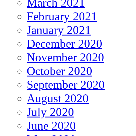
March 2021
February 2021
January 2021
December 2020
November 2020
October 2020
September 2020
August 2020
July 2020
June 2020