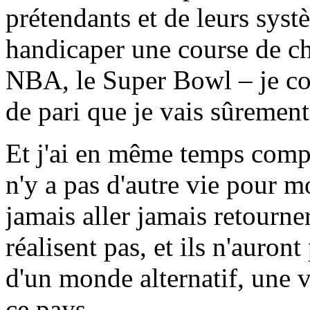
prétendants et de leurs systè
handicaper une course de c
NBA, le Super Bowl – je co
de pari que je vais sûrement
Et j'ai en même temps comp
n'y a pas d'autre vie pour 
jamais aller jamais retourne
réalisent pas, et ils n'auron
d'un monde alternatif, une 
ce pays.