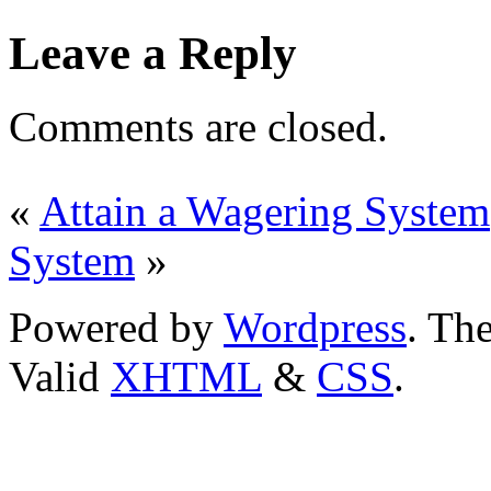
Leave a Reply
Comments are closed.
«
Attain a Wagering System
System
»
Powered by
Wordpress
. T
Valid
XHTML
&
CSS
.