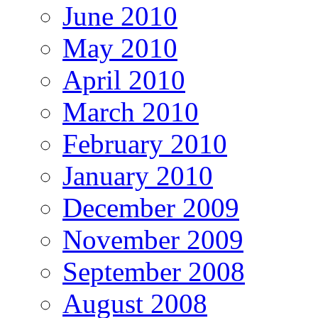
June 2010
May 2010
April 2010
March 2010
February 2010
January 2010
December 2009
November 2009
September 2008
August 2008