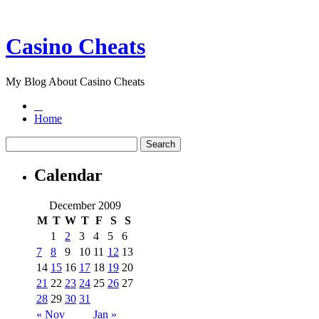
Casino Cheats
My Blog About Casino Cheats
Home
Calendar
December 2009
M
T
W
T
F
S
S
1
2
3
4
5
6
7
8
9
10
11
12
13
14
15
16
17
18
19
20
21
22
23
24
25
26
27
28
29
30
31
« Nov
Jan »