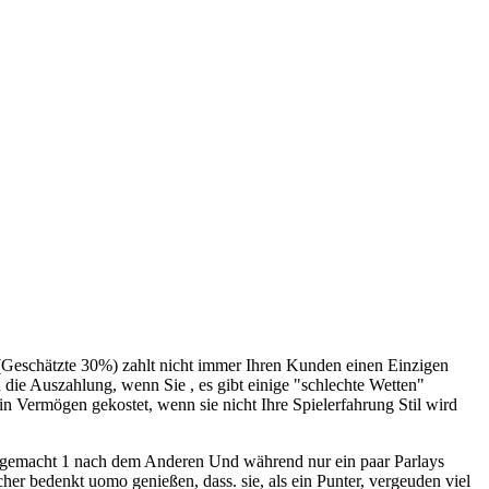
s (Geschätzte 30%) zahlt nicht immer Ihren Kunden einen Einzigen
h die Auszahlung, wenn Sie , es gibt einige "schlechte Wetten"
in Vermögen gekostet, wenn sie nicht Ihre Spielerfahrung Stil wird
ind gemacht 1 nach dem Anderen Und während nur ein paar Parlays
her bedenkt uomo genießen, dass. sie, als ein Punter, vergeuden viel