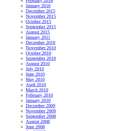
February 2016
January 2016
December 2015
November 2015
October 2015
September 2015
August 2015
January 2011
December 2010
November 2010
October 2010
September 2010
August 2010
July 2010
June 2010
May 2010
April 2010
March 2010
February 2010
January 2010
December 2009
November 2009
September 2008
August 2008
June 2008