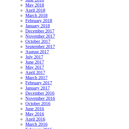
May 2018
April 2018
March 2018
February 2018
January 2018
December 2017
November 2017
October 2017
September 2017
August 2017
July 2017
June 2017
May 2017
April 2017
March 2017
February 2017
January 2017
December 2016
November 2016
October 2016
June 2016
May 2016
April 2016
March 2016