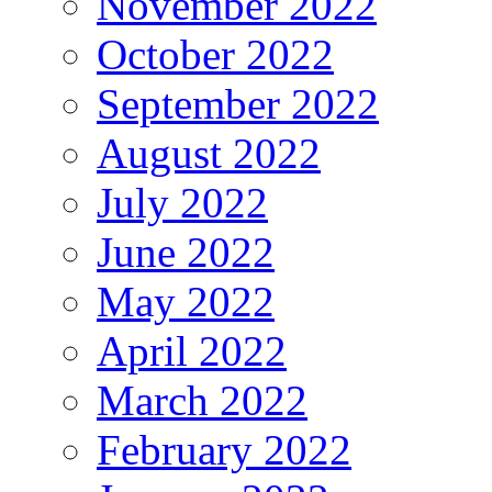
November 2022
October 2022
September 2022
August 2022
July 2022
June 2022
May 2022
April 2022
March 2022
February 2022