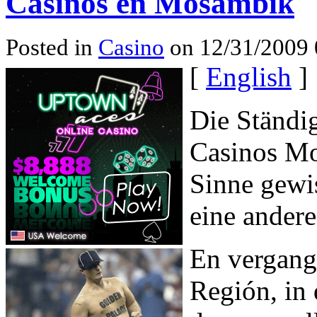
Casinos en Mosambik
Posted in
Casino
on 12/31/2009 0
[
English
]
Die Ständig
Casinos Mo
Sinne gewis
eine andere
En vergang
Región, in 