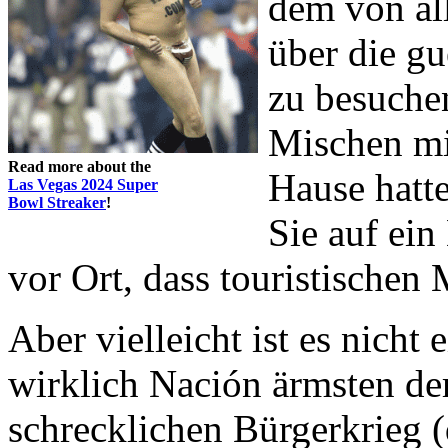
dem von al
über die g
zu besuchen
Mischen mit
Read more about the
Hause hatt
Las Vegas 2024 Super
Bowl Streaker
!
Sie auf ein
vor Ort, dass touristischen 
Aber vielleicht ist es nicht 
wirklich Nación ärmsten der
schrecklichen Bürgerkrieg 