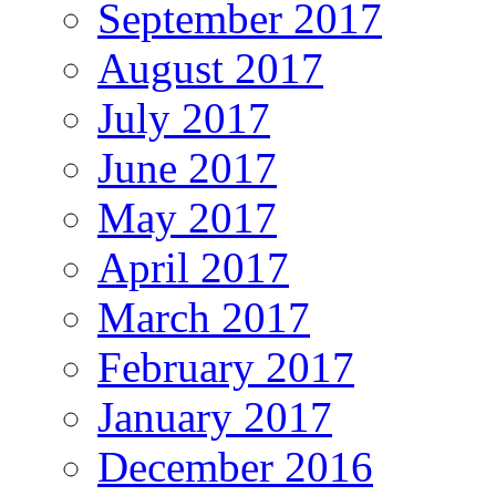
September 2017
August 2017
July 2017
June 2017
May 2017
April 2017
March 2017
February 2017
January 2017
December 2016