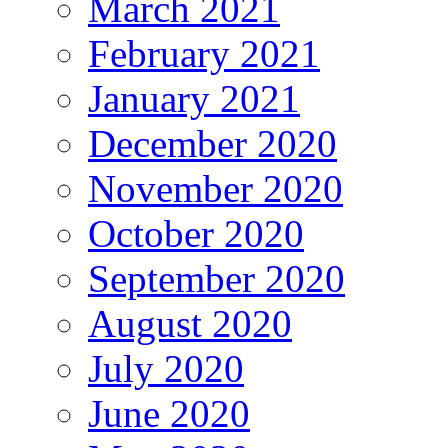
March 2021
February 2021
January 2021
December 2020
November 2020
October 2020
September 2020
August 2020
July 2020
June 2020