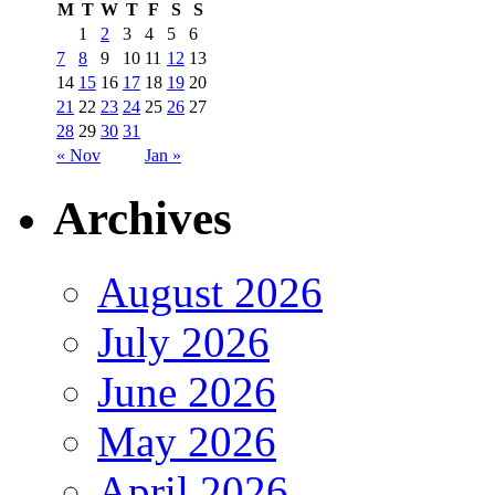
M
T
W
T
F
S
S
1
2
3
4
5
6
7
8
9
10
11
12
13
14
15
16
17
18
19
20
21
22
23
24
25
26
27
28
29
30
31
« Nov
Jan »
Archives
August 2026
July 2026
June 2026
May 2026
April 2026