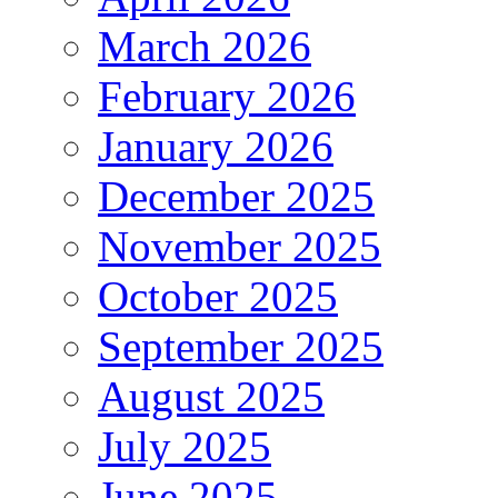
March 2026
February 2026
January 2026
December 2025
November 2025
October 2025
September 2025
August 2025
July 2025
June 2025