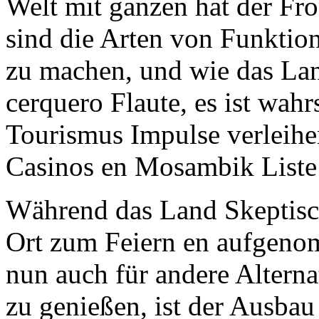
Welt mit ganzen hat der Fr
sind die Arten von Funktio
zu machen, und wie das Lan
cerquero Flaute, es ist wahr
Tourismus Impulse verleihe
Casinos en Mosambik Liste 
Während das Land Skeptisch
Ort zum Feiern en aufgeno
nun auch für andere Alterna
zu genießen, ist der Ausbau