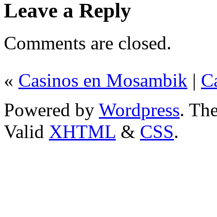
Leave a Reply
Comments are closed.
«
Casinos en Mosambik
|
C
Powered by
Wordpress
. T
Valid
XHTML
&
CSS
.