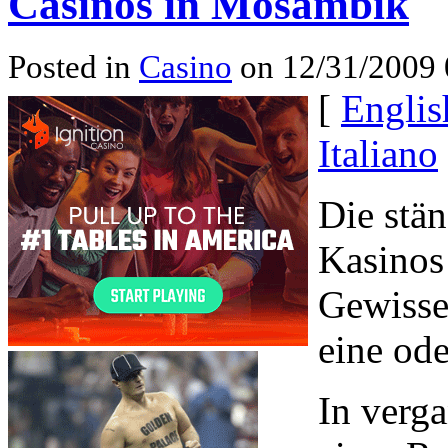
Casinos in Mosambik
Posted in
Casino
on 12/31/2009 0
[
Englis
Italiano
Die stä
Kasinos
Gewissen
eine ode
In verg