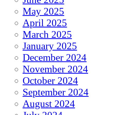
May 2025
April 2025
March 2025
January 2025
December 2024
November 2024
October 2024
September 2024
August 2024