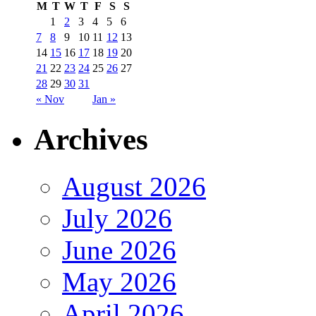
M
T
W
T
F
S
S
1
2
3
4
5
6
7
8
9
10
11
12
13
14
15
16
17
18
19
20
21
22
23
24
25
26
27
28
29
30
31
« Nov
Jan »
Archives
August 2026
July 2026
June 2026
May 2026
April 2026