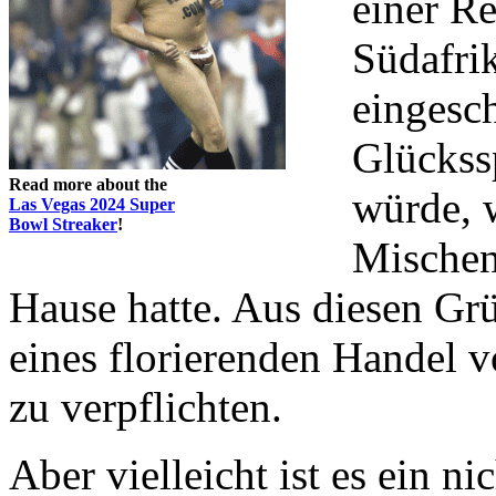
einer Re
Südafri
eingesch
Glückss
Read more about the
würde, w
Las Vegas 2024 Super
Bowl Streaker
!
Mischen
Hause hatte. Aus diesen Gr
eines florierenden Handel v
zu verpflichten.
Aber vielleicht ist es ein n