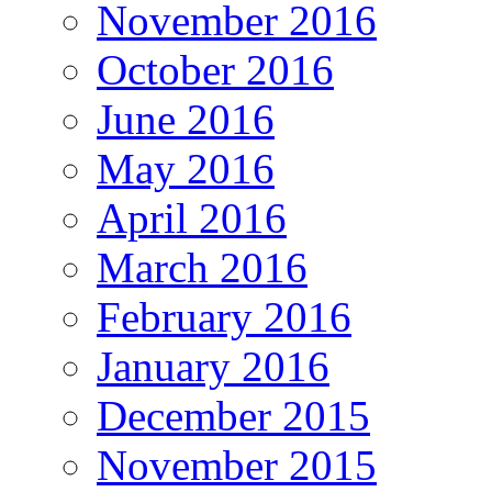
November 2016
October 2016
June 2016
May 2016
April 2016
March 2016
February 2016
January 2016
December 2015
November 2015