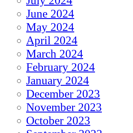
July 2024
June 2024
May 2024
April 2024
March 2024
February 2024
January 2024
December 2023
November 2023
October 2023