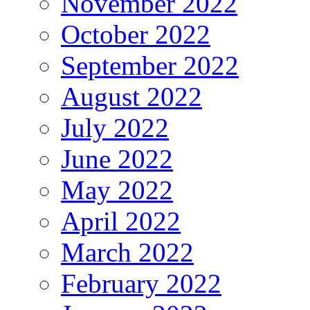
November 2022
October 2022
September 2022
August 2022
July 2022
June 2022
May 2022
April 2022
March 2022
February 2022