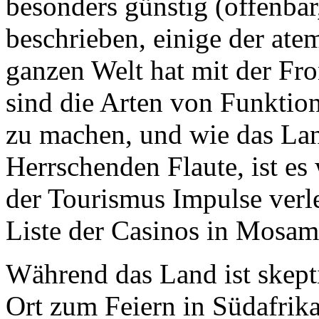
besonders günstig (offenbar
beschrieben, einige der ate
ganzen Welt hat mit der Fr
sind die Arten von Funktio
zu machen, und wie das Land
Herrschenden Flaute, ist es 
der Tourismus Impulse verl
Liste der Casinos in Mosam
Während das Land ist skept
Ort zum Feiern in Südafrik