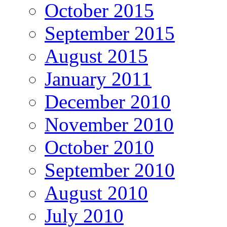
October 2015
September 2015
August 2015
January 2011
December 2010
November 2010
October 2010
September 2010
August 2010
July 2010