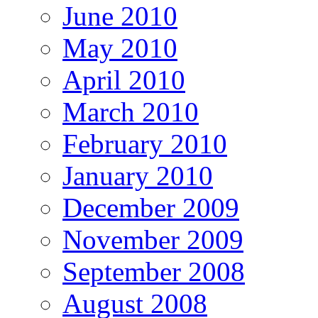
June 2010
May 2010
April 2010
March 2010
February 2010
January 2010
December 2009
November 2009
September 2008
August 2008